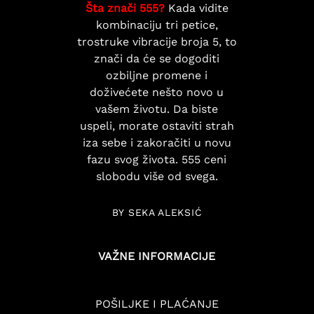
Šta znači 555?
Kada vidite
kombinaciju tri petice,
trostruke vibracije broja 5, to
znači da će se dogoditi
ozbiljne promene i
doživećete nešto novo u
vašem životu. Da biste
uspeli, morate ostaviti strah
iza sebe i zakoračiti u novu
fazu svog života. 555 ceni
slobodu više od svega.
BY SEKA ALEKSIĆ
VAŽNE INFORMACIJE
POŠILJKE I PLAĆANJE