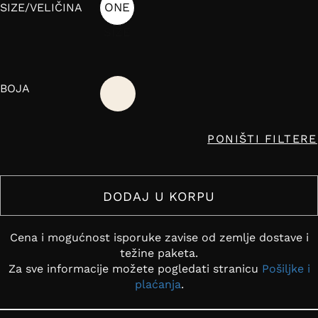
ONE
SIZE/VELIČINA
SIZE
BOJA
PONIŠTI FILTERE
DODAJ U KORPU
Cena i mogućnost isporuke zavise od zemlje dostave i
težine paketa.
Za sve informacije možete pogledati stranicu
Pošiljke i
plaćanja
.