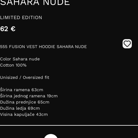
SAHARA NUDE
LIMITED EDITION
62 €
555 FUSION VEST HOODIE SAHARA NUDE
Color Sahara nude
Cotton 100%
Unisized / Oversized fit
Širina ramena 63cm
Širina jednog ramena 19cm
Dužina prednjice 65cm
Dužina ledja 69cm
Visina kapuljače 43cm