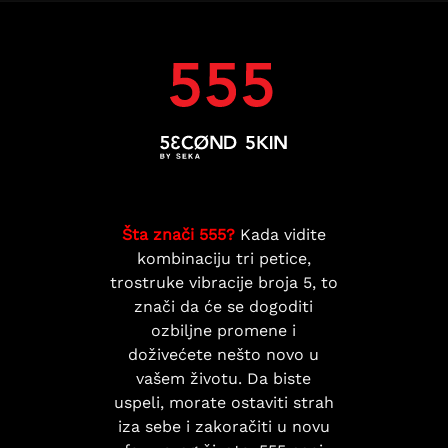
Šta znači 555?
Kada vidite
kombinaciju tri petice,
trostruke vibracije broja 5, to
znači da će se dogoditi
ozbiljne promene i
doživećete nešto novo u
vašem životu. Da biste
uspeli, morate ostaviti strah
iza sebe i zakoračiti u novu