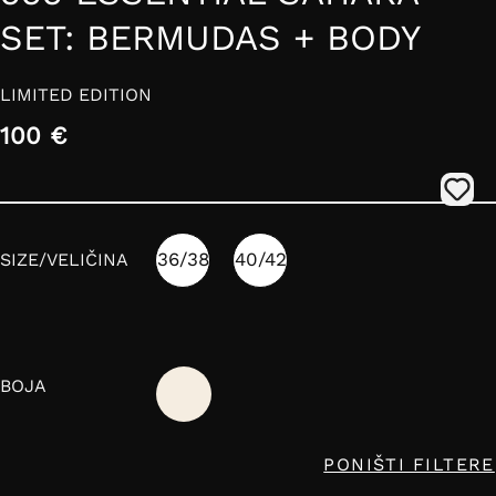
SET: BERMUDAS + BODY
LIMITED EDITION
100 €
36/38
40/42
SIZE/VELIČINA
BOJA
PONIŠTI FILTERE